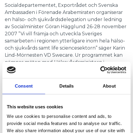
Socialdepartementet, Exportrådet och Svenska
Ambassaden i Förenade Arabemiraten organiserar
en hälso- och sjukvårdsdelegation under ledning
av Socialminister Göran Hägglund 26-28 november
2007 ”Vi vill främja och utveckla Sveriges
samarbeten i regionen ytterligare inom hela hälso-
och sjukvårds samt life sciencesektorn” säger Karin
Lind-Mörnesten VD Swecare. Ur programmet kan
nämnas möten med Hälsovårdsministern i
Förenade Arabemiraten, seminarium om svensk
hälso- och sjukvård och medicinteknik samt
studiebesök och kontakter på hög nivå i hälso- och
Consent
Details
About
sjukvårdssektorn i Abu Dhabi och Dubai. Förenade
Arabemiraten är den mest expansiva regionen i
Mellanöstern med mycket stora investeringar inom
This website uses cookies
hälso- och sjukvård de närmaste åren bl.a. till följd
We use cookies to personalise content and ads, to
av förändringar i sjukvårdsförsäkringssystemen.
provide social media features and to analyse our traffic.
Hälso- och sjukvårdsmarknaden omsatte förra året
We also share information about your use of our site with