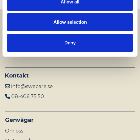
Allow all
Allow selection
Adress
SWECARE
Deny
Sveavägen 63
Stockholm, Sweden
Kontakt
info@swecare.se
08-406 75 50
Genvägar
Om oss