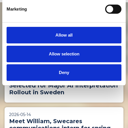
Marketing
VÅRA SENASTE NYHETER
Allow all
2026-06-17
Great news from Swecare member
Neobiomics!
Allow selection
2026-06-11
Deny
Swecare Member Worldish
Selected for Major AI Interpretation
Rollout in Sweden
2026-05-14
Meet William, Swecares