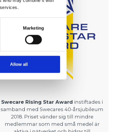
ers who may combine it with
 services.
Marketing
Allow all
Swecare Rising Star Award
instiftades i
samband med Swecares 40-årsjubileum
2018. Priset vänder sig till mindre
medlemmar som med små medel är
aktiva i nätverket och bidrar till