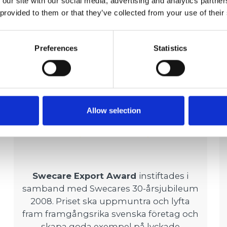
 our site with our social media, advertising and analytics partn
 provided to them or that they’ve collected from your use of their
Preferences
Statistics
Allow selection
Swecare Export Award
instiftades i
samband med Swecares 30-årsjubileum
2008. Priset ska uppmuntra och lyfta
fram framgångsrika svenska företag och
skapa goda exempel på lyckade