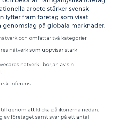
ch belönar framgångsrika företag
tionella arbete stärker svensk
n lyfter fram företag som visat
och genomslag på globala marknader.
 nätverk och omfattar två kategorier:
ecares nätverk som uppvisar stark
 Swecares nätverk i början av sin
.
rskonferens.
a till genom att klicka på ikonerna nedan.
av företaget samt svar på ett antal