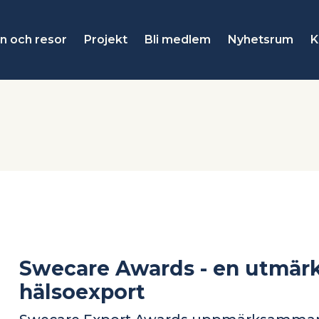
n och resor
Projekt
Bli medlem
Nyhetsrum
K
Swecare Awards - en utmärk
hälsoexport