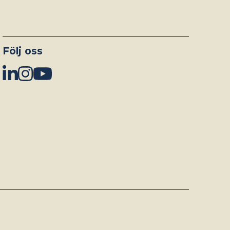
Följ oss
Linkedin link
Instagram link
Youtube link