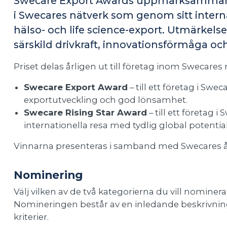
Swecare Export Awards uppmärksammar o
i Swecares nätverk som genom sitt interna
hälso- och life science-export. Utmärkelse
särskild drivkraft, innovationsförmåga 
Priset delas årligen ut till företag inom Swecares
Swecare Export Award
– till ett företag i Sw
exportutveckling och god lönsamhet.
Swecare Rising Star Award
– till ett företag i
internationella resa med tydlig global potential
Vinnarna presenteras i samband med Swecares å
Nominering
Välj vilken av de två kategorierna du vill nominer
Nomineringen består av en inledande beskrivning 
kriterier.