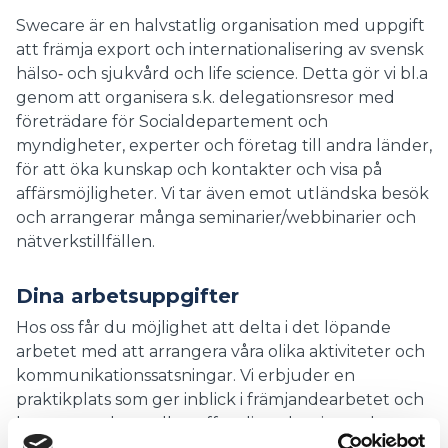
Swecare är en halvstatlig organisation med uppgift
att främja export och internationalisering av svensk
hälso‐ och sjukvård och life science. Detta gör vi bl.a
genom att organisera s.k. delegationsresor med
företrädare för Socialdepartement och
myndigheter, experter och företag till andra länder,
för att öka kunskap och kontakter och visa på
affärsmöjligheter. Vi tar även emot utländska besök
och arrangerar många seminarier/webbinarier och
nätverkstillfällen.
Dina arbetsuppgifter
Hos oss får du möjlighet att delta i det löpande
arbetet med att arrangera våra olika aktiviteter och
kommunikationssatsningar. Vi erbjuder en
praktikplats som ger inblick i främjandearbetet och
hur samspelet mellan offentlig och privat sektor
och akademin kan bidra till detta.