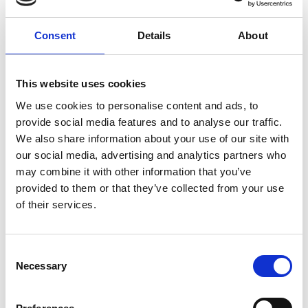
I rollen som praktikant ser vi gärna (beroende på
Consent
Details
About
dina förkunskaper) att du kan hjälpa oss i planering
och genomförande av seminarier och delegationer.
Det kan gälla att skriva underlag, samla information,
This website uses cookies
samt hjälpa till praktiskt under våra olika aktiviteter.
We use cookies to personalise content and ads, to
För den initiativrike finns mycket att bidra med och
provide social media features and to analyse our traffic.
lära! Swecares verksamhet är förlagd dagtid men
We also share information about your use of our site with
enstaka kvällar kan förekomma i samband med
our social media, advertising and analytics partners who
evenemang.
may combine it with other information that you’ve
”Min praktik på Swecare var otroligt lärorik och
provided to them or that they’ve collected from your use
inspirerande. Jag fick driva egna projekt inom EU,
of their services.
vara med på delegationsresor och samarbeta med
svenska ambassader utomlands. Det gav mig en
Consent
djupare förståelse för Life Science och hälso- och
Necessary
Selection
sjukvårdssektorn, både i Sverige och internationellt,
och jag kommer ta med mig massor av värdefulla
insikter!” Paola Diamandieva, student i