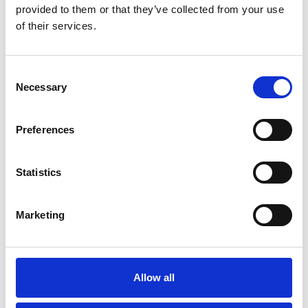
provided to them or that they’ve collected from your use
Maria Helling, CEO Swecare
of their services.
Ladda ner bild
Consent
Necessary
Selection
Preferences
Statistics
Marketing
Maria Helling, CEO Swecare
Ladda ner bild
Allow all